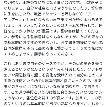
ない限り、正解のない旅になる事が普通です。当然迷子に
なりますし、自分や社会と向き合う事になったり、哲学書
に手を出したり、風呂でシャワーを流しながら「アー……
ア…アー…」と声にならない声を出す日が続く事もあるで
しょう。そういった辛みというのはチームで共有して、休
日をしっかり休むのが重要です。哲学書は捨ててくださ
い。参考になる哲学書はなくもないですが、ただの沼なの
で基本的におすすめできないし、哲学書を前提にする行為
自体が敷居を不当に高める事に繋がってしまうので私はお
すすめしません。勝手にやってください。
これはあくまで自分のケースですが、その辺の辛みを乗り
越えるというかなんというか辛みを軽減したり、ソフトウ
ェアや周辺技術に起こる変化を受け入れて自分のものにす
る為の技術という所でU理論が割と役に立ったので、まあ
誰かのきっかけになればいいな程度で紹介をしておきま
す。この辺の手段というのは性に合うかみたいなのがつき
ものなので、各位色々試すのが良いです。加えて、この手
の話というのは基本的に胡散臭い話になりますが、わたし