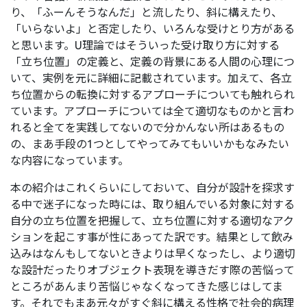
り、「ふーんそうなんだ」と流したり、斜に構えたり、
「いらないよ」と否定したり、いろんな受けとり方がある
と思います。U理論ではそういった受け取り方に対する
「立ち位置」の定義と、定義の背景にある人間の心理につ
いて、実例を元に詳細に記載されています。加えて、各立
ち位置からの転換に対するアプローチについても触れられ
ています。アプローチについては全て適切なものかと言わ
れると全てを実践してないので分かんない所はあるもの
の、まあ手段の1つとしてやってみてもいいかもなみたい
な内容になっています。
本の紹介はこれくらいにしておいて、自分が設計を探求す
る中で迷子になった時には、取り組んでいる対象に対する
自分の立ち位置を把握して、立ち位置に対する適切なアク
ションを起こす事が性にあってた訳です。結果として飲み
込みはなんもしてないときよりは早くなったし、より適切
な設計だったりオブジェクト表現を導きだす際の苦悩って
ところがあんまり苦悩じゃなくなってきた感じはしてま
す。それでもまあ元々がすぐ斜に構える性格で社会的病理